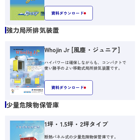
資料ダウンロード
強力局所排気装置
Whojin Jr [風塵・ジュニア]
ハイパワーは確保しながらも、コンパクトで
使い勝手のよい移動式局所排気装置です。
資料ダウンロード
少量危険物保管庫
1坪・1.5坪・2坪タイプ
断熱パネル式の少量危険物保管庫です。