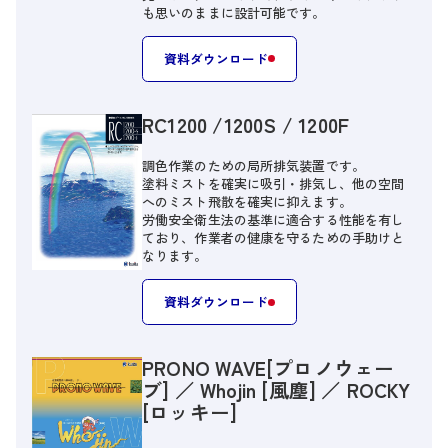
も思いのままに設計可能です。
資料ダウンロード
RC1200 /1200S / 1200F
調色作業のための局所排気装置です。
塗料ミストを確実に吸引・排気し、他の空間
へのミスト飛散を確実に抑えます。
労働安全衛生法の基準に適合する性能を有し
ており、作業者の健康を守るための手助けと
なります。
資料ダウンロード
PRONO WAVE[プロノウェー
ブ] ／ Whojin [風塵] ／ ROCKY
[ロッキー]