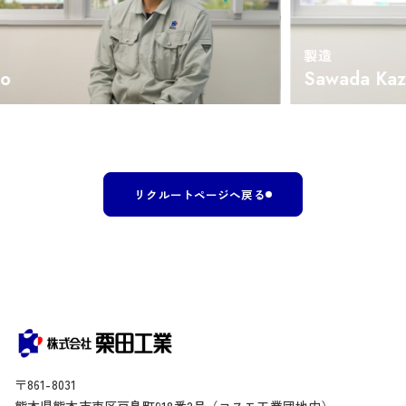
製造
Sawada Kazu
リクルートページへ戻る
〒861-8031
熊本県
熊本市
東区
戸島町
918番2号
（コスモ工業団地内）