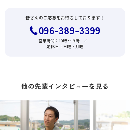
皆さんの
ご応募を
お待ちして
おります！
096-389-3399
営業時間：
10時〜19時 ／
定休日：
日曜・月曜
他の
先輩
インタビューを
見る